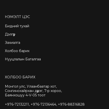
НЭМЭЛТ ЦЭС
Бидний тухай
Дэлгүүр
Захиалга
Холбоо барих
Нууцлалын Баталгаа
ХОЛБОО БАРИХ
Монгол улс, Улаанбаатар хот,
Сонгинохайрхан дүүрэг, 7-р хороо,
Баянхошуу 4-V-05 тоот
+976-72132211, +976-72136464, +976-88316828