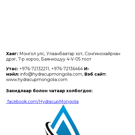
Хаяг:
Монгол улс, Улаанбаатар хот, Сонгинохайрхан
дүүрэг, 7-р хороо, Баянхошуу 4-V-05 тоот
Утас:
+976-72132211, +976-72136464
И-
мэйл:
info@hydracupmongolia.com,
Вэб сайт:
www.hydracupmongolia.com
Захидлаар болон чатаар холбогдох:
facebook.com/HydracupMongolia