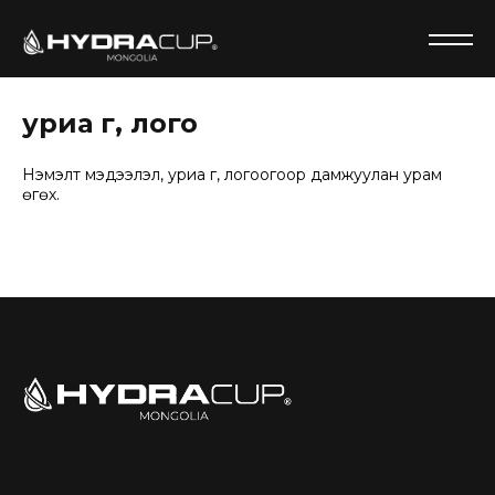
НЭМЭЛТ БҮТЭЭГДЭХҮҮН
20 oz JAILBREAK BOTTLE
уриа үг, лого
28 oz JAILBREAK BOTTLE
Нэмэлт мэдээлэл, уриа үг, логоогоор дамжуулан урам
өгөх.
БАГЦ БҮТЭЭГДЭХҮҮН
30 oz Premium food storage containers
Detachable Brushes
0
Нэвтрэх