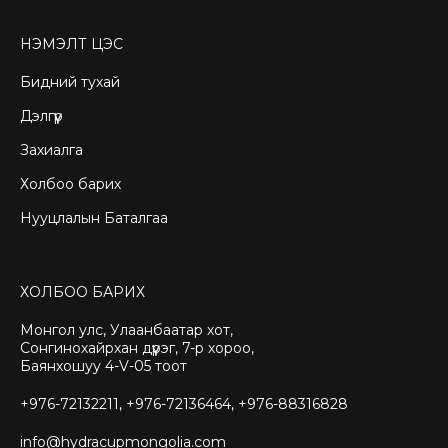
НЭМЭЛТ ЦЭС
Бидний тухай
Дэлгүүр
Захиалга
Холбоо барих
Нууцлалын Баталгаа
ХОЛБОО БАРИХ
Монгол улс, Улаанбаатар хот,
Сонгинохайрхан дүүрэг, 7-р хороо,
Баянхошуу 4-V-05 тоот
+976-72132211, +976-72136464, +976-88316828
info@hydracupmongolia.com