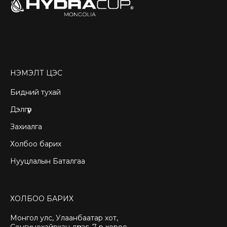
НЭМЭЛТ ЦЭС
Бидний тухай
Дэлгүүр
Захиалга
Холбоо барих
Нууцлалын Баталгаа
ХОЛБОО БАРИХ
Монгол улс, Улаанбаатар хот,