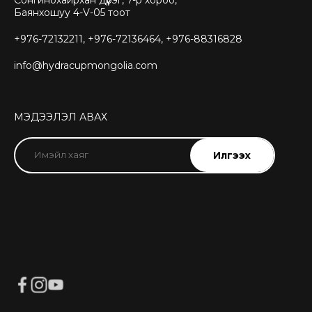
Сонгинохайрхан дүүрэг, 7-р хороо,
Баянхошуу 4-V-05 тоот
+976-72132211, +976-72136464, +976-88316828
info@hydracupmongolia.com
МЭДЭЭЛЭЛ АВАХ