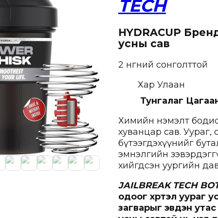
TECH
HYDRACUP
Брен
усны сав
2 өнгөний сонголттой
Хар Улаан
Тунгалаг Цагаа
Химийн нэмэлт бодис
хуванцар сав. Уураг, 
бүтээгдэхүүнийг бут
эмнэлгийн зэвэрдэгг
хийгдсэн уургийн давх
JAILBREAK TECH BO
одоог хүртэл уураг 
загварыг эвдэн ута