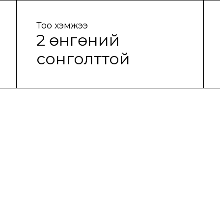
Тоо хэмжээ
2 өнгөний
сонголттой