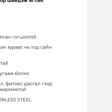
 дор шийдэж өгсөн
улсан гогцоотой
ан зураас нь тод сайн
гтай
 угааж болно
ал, фитнес дасгал гээд
тохиромжтой
INLESS STEEL