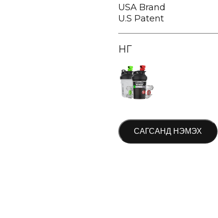
USA Brand
U.S Patent
ӨНГӨ
САГСАНД НЭМЭХ