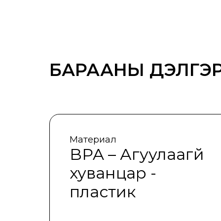
БАРААНЫ ДЭЛГЭР
Материал
BPA – Агуулаагүй
хуванцар -
пластик