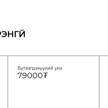
ЭНГҮЙ
Бүтээгдэхүүний үнэ
79000₮