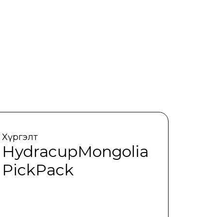
Хүргэлт
HydracupMongolia
PickPack