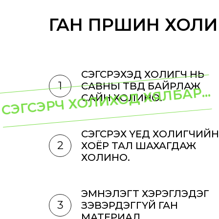
ГАН ПҮРШИН ХОЛИ
СЭГСРЭХЭД ХОЛИГЧ НЬ
1
САВНЫ ТӨВД БАЙРЛАЖ
СЭГСЭРЧ ХОЛИХОД ХЯЛБАР...
САЙН ХОЛИНО.
СЭГСРЭХ ҮЕД ХОЛИГЧИЙН
2
ХОЁР ТАЛ ШАХАГДАЖ
ХОЛИНО.
ЭМНЭЛЭГТ ХЭРЭГЛЭДЭГ
3
ЗЭВЭРДЭГГҮЙ ГАН
МАТЕРИАЛ