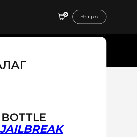
0
Нэвтрэх
АЛАГ
 BOTTLE
JAILBREAK