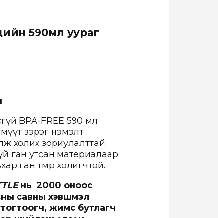
дийн
59
0мл
уураг
н
гүй BPA-FREE 590 мл
смүүт зэрэг нэмэлт
алж холих зориулалттай
үй ган утсан материалаар
ар ган төмөр холигчтой.
TTLE
нь 2000 оноос
усны савны хэвшмэл
с
тогтоогч
, жимс бутлагч