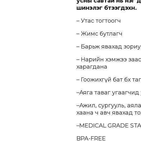
усны савтай нь нэг
шинэлэг бүтээгдэхүүн.
– Утас тогтоогч
– Жимс бутлагч
– Барьж явахад зори
– Нарийн хэмжээ заас
харагдана
– Гоожихгүй бат бөх та
–Аяга таваг угаагчид
–Ажил, сургууль, аял
хаана ч авч явахад 
–MEDICAL GRADE STA
BPA-FREE