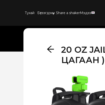
Тухай
Бүтээгдэхүүн
Share a shaker
Мэдээ
20 OZ JA
ЦАГААН )