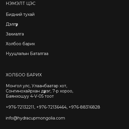
НЭМЭЛТ ЦЭС
Бидний тухай
Дэлгүүр
Захиалга
Холбоо барих
Нууцлалын Баталгаа
ХОЛБОО БАРИХ
Монгол улс, Улаанбаатар хот,
Сонгинохайрхан дүүрэг, 7-р хороо,
Баянхошуу 4-V-05 тоот
+976-72132211, +976-72136464, +976-88316828
info@hydracupmongolia.com