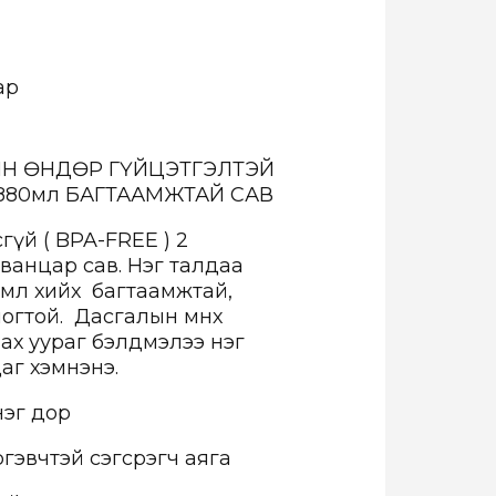
ар
Н ӨНДӨР ГҮЙЦЭТГЭЛТЭЙ
880
мл
БАГТААМЖТАЙ САВ
үй ( BPA-FREE ) 2
ванцар сав. Нэг талдаа
40мл хийх багтаамжтай,
огтой. Дасгалын өмнөх
ах уураг бэлдмэлээ нэг
аг хэмнэнэ.
нэг дор
гэвчтэй сэгсрэгч аяга