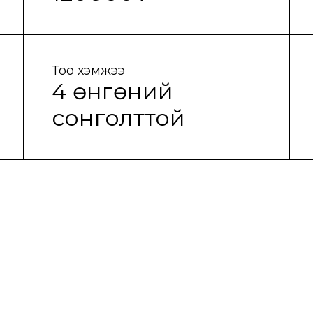
Тоо хэмжээ
4 өнгөний
сонголттой