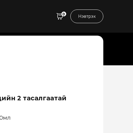
0
Нэвтрэх
ийн 2 тасалгаатай
40мл