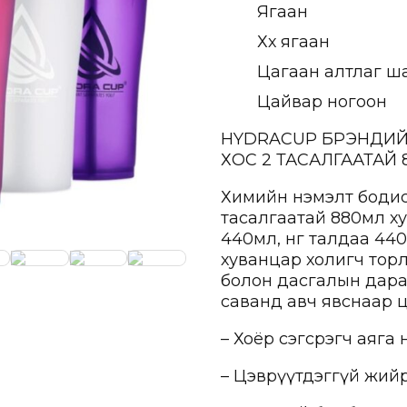
Ягаан
Хөх ягаан
Цагаан алтлаг ш
Цайвар ногоон
HYDRACUP БРЭНДИЙ
ХОС 2 ТАСАЛГААТАЙ 
Химийн нэмэлт бодисг
тасалгаатай 880мл ху
440мл, нөгөө талдаа 4
хуванцар холигч торл
болон дасгалын дара
саванд авч явснаар ц
– Хоёр сэгсрэгч аяга 
– Цэврүүтдэггүй жийр