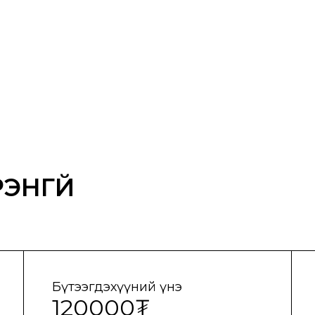
ЭНГҮЙ
Бүтээгдэхүүний үнэ
120000₮