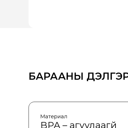
БАРААНЫ ДЭЛГЭР
Материал
BPA – агуулаагүй