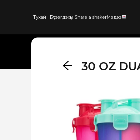
Тухай
Бүтээгдэхүүн
Share a shaker
Мэдээ
30 OZ DU