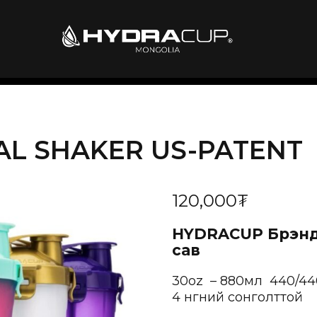
AL SHAKER US-PATENT
120,000
₮
HYDRACUP
Брэнд
сав
30oz – 880мл 440/4
4 өнгөний сонголттой