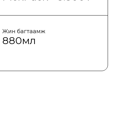
Жин багтаамж
880мл