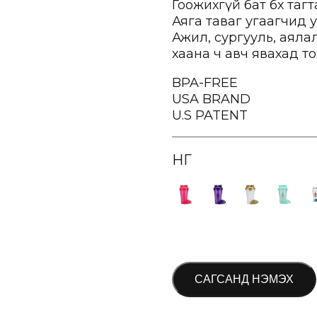
Гоожихгүй бат бөх таг
Аяга таваг угаагчид 
Ажил, сургууль, аяла
хаана ч авч явахад 
BPA-FREE
USA BRAND
U.S PATENT
ӨНГӨ
САГСАНД НЭМЭХ