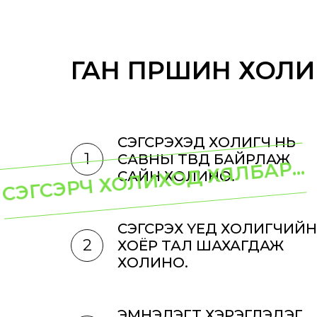
ГАН ПҮРШИН ХОЛИ
СЭГСРЭХЭД ХОЛИГЧ НЬ
1
САВНЫ ТӨВД БАЙРЛАЖ
СЭГСЭРЧ ХОЛИХОД ХЯЛБАР...
САЙН ХОЛИНО.
СЭГСРЭХ ҮЕД ХОЛИГЧИЙН
2
ХОЁР ТАЛ ШАХАГДАЖ
ХОЛИНО.
ЭМНЭЛЭГТ ХЭРЭГЛЭДЭГ