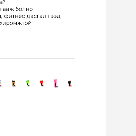
тай
угааж болно
л, фитнес дасгал гээд
тохиромжтой