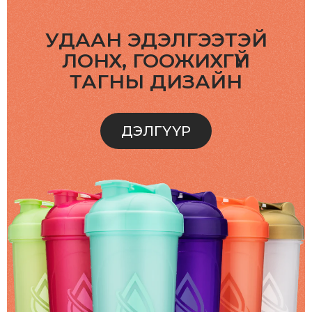
УДААН ЭДЭЛГЭЭТЭЙ
ЛОНХ, ГООЖИХГҮЙ
ТАГНЫ ДИЗАЙН
ДЭЛГҮҮР