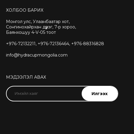
ХОЛБОО БАРИХ
Монгол улс, Улаанбаатар хот,
Сонгинохайрхан дүүрэг, 7-р хороо,
Баянхошуу 4-V-05 тоот
+976-72132211, +976-72136464, +976-88316828
info@hydracupmongolia.com
МЭДЭЭЛЭЛ АВАХ