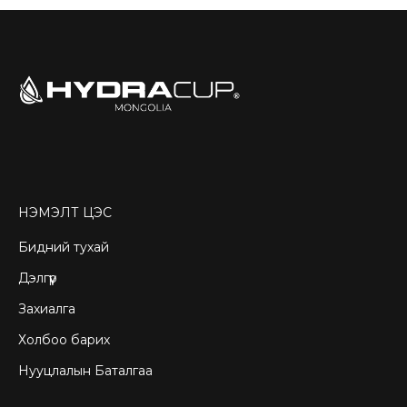
НЭМЭЛТ ЦЭС
Бидний тухай
Дэлгүүр
Захиалга
Холбоо барих
Нууцлалын Баталгаа