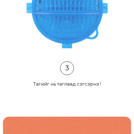
3
Тагийг нь таглаад сэгсэрнэ үү!