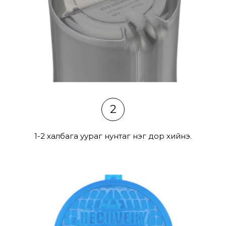
2
1-2 халбага уураг нунтаг нэг дор хийнэ.