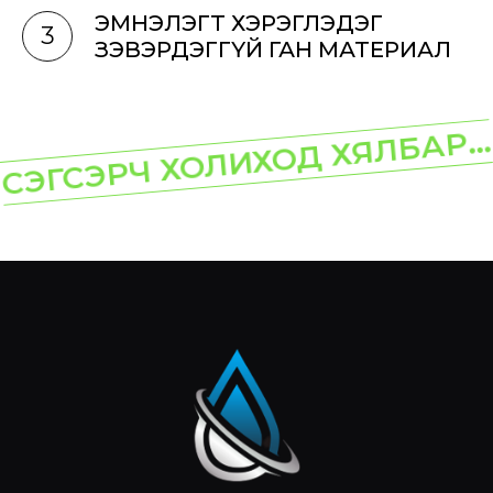
ЭМНЭЛЭГТ ХЭРЭГЛЭДЭГ
3
ЗЭВЭРДЭГГҮЙ ГАН МАТЕРИАЛ
СЭГСЭРЧ ХОЛИХОД ХЯЛБАР...