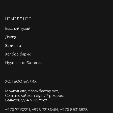
НЭМЭЛТ ЦЭС
Бидний тухай
Дэлгүүр
Захиалга
Холбоо барих
Нууцлалын Баталгаа
ХОЛБОО БАРИХ
Монгол улс, Улаанбаатар хот,
Сонгинохайрхан дүүрэг, 7-р хороо,
Баянхошуу 4-V-05 тоот
+976-72132211, +976-72136464, +976-88316828