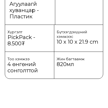
Агуулаагүй
хуванцар -
Пластик
Хүргэлт
Бүтээгдэхүүний
PickPack -
хэмжээс
10 x 10 x 21.9 cm
8.500₮
Тоо хэмжээ
Жин багтаамж
4 өнгөний
820мл
сонголттой