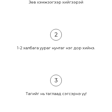
Зөв хэмжээгээр хийгээрэй
2
1-2 халбага уураг нунтаг нэг дор хийнэ.
3
Тагийг нь таглаад сэгсэрнэ үү!