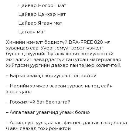
Цайвар Ногоон мат
Цайвар Цэнхэр мат
Цайвар Ягаан мат
Цагаан мат
Химийн нэмэлт бодисгүй BPA-FREE 820 мл
хуванцар сав. Уураг, смүүт зэрэг нэмэлт
бүтээгдэхүүнийг буталж холих зориулалттай
эмнэлгийн зэвэрдэггүй ган утсан материалаар
хийгдсэн уургийн давхар ган төмөр холигчтой.
– Барьж явахад зориулсан гогцоотой
– Нарийн хэмжээ заасан зураас нь тод сайн
харагдана
– Гоожихгүй бат бөх тагтай
– Аяга таваг угаагчид угааж болно
– Ажил, сургууль, аялал, фитнес дасгал гээд хаана
ч авч явахад тохиромжтой