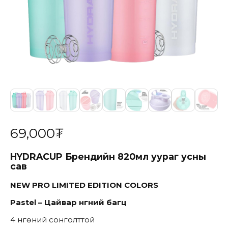
69,000
₮
HYDRACUP
Брендийн
820мл
уураг усны
сав
NEW PRO LIMITED EDITION
COLORS
Pastel – Цайвар өнгөний багц
4 Өнгөний сонголттой