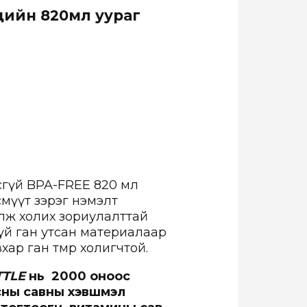
дийн
820мл
уураг
гүй BPA-FREE 820 мл
смүүт зэрэг нэмэлт
алж холих зориулалттай
үй ган утсан материалаар
ар ган төмөр холигчтой.
TTLE
нь 2000 оноос
усны савны хэвшмэл