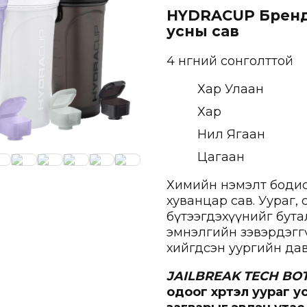
HYDRACUP
Брен
усны сав
4 өнгөний сонголттой
Хар Улаан
Хар
Нил Ягаан
Цагаан
Химийн нэмэлт бодис
хуванцар сав. Уураг, 
бүтээгдэхүүнийг бут
эмнэлгийн зэвэрдэгг
хийгдсэн уургийн давх
JAILBREAK TECH BO
одоог хүртэл уураг 