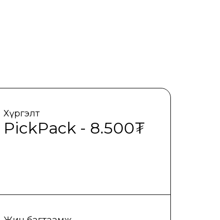
Хүргэлт
PickPack - 8.500₮
Жин багтаамж