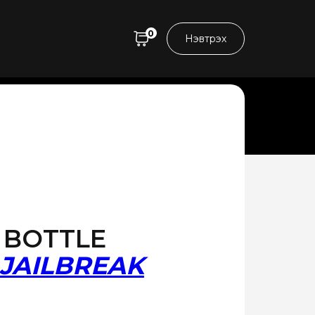
0
Нэвтрэх
 BOTTLE
JAILBREAK