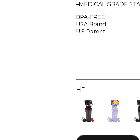
–MEDICAL GRADE STA
BPA-FREE
USA Brand
U.S Patent
ӨНГӨ