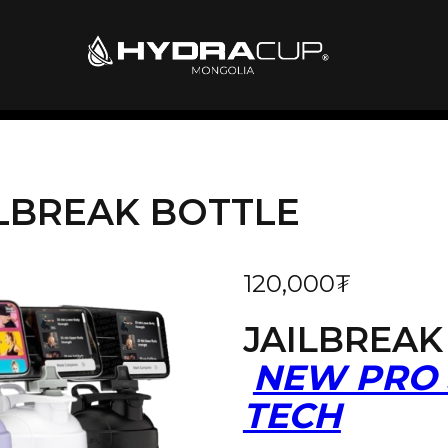
ILBREAK BOTTLE
120,000
₮
JAILBREAK
NEW PRO 
TECH