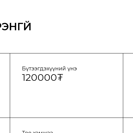
ЭНГҮЙ
Бүтээгдэхүүний үнэ
120000₮
Тоо хэмжээ