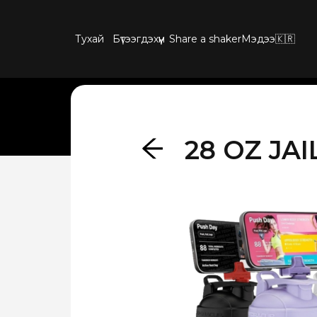
Тухай
Бүтээгдэхүүн
Share a shaker
Мэдээ
🇰🇷
28 OZ JA