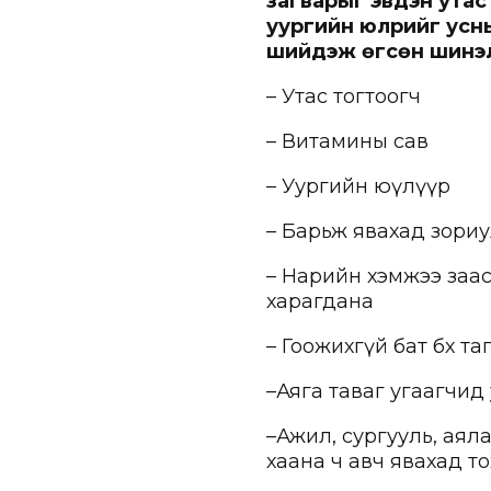
загварыг эвдэн ута
уургийн юүлүүрийг ус
шийдэж өгсөн шинэлэг
– Утас тогтоогч
– Витамины сав
– Уургийн юүлүүр
– Барьж явахад зори
– Нарийн хэмжээ заас
харагдана
– Гоожихгүй бат бөх та
–Аяга таваг угаагчид
–Ажил, сургууль, аял
хаана ч авч явахад 