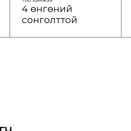
4 өнгөний
сонголттой
ГЧ