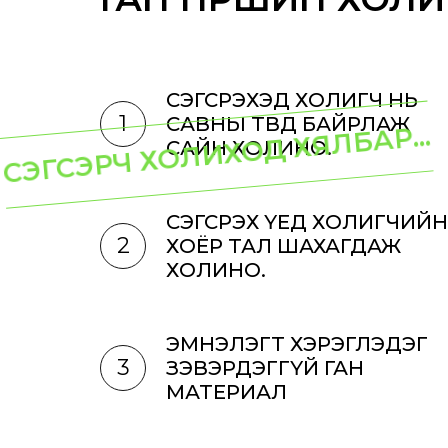
СЭГСРЭХЭД ХОЛИГЧ НЬ
1
САВНЫ ТӨВД БАЙРЛАЖ
СЭГСЭРЧ ХОЛИХОД ХЯЛБАР...
САЙН ХОЛИНО.
СЭГСРЭХ ҮЕД ХОЛИГЧИЙН
2
ХОЁР ТАЛ ШАХАГДАЖ
ХОЛИНО.
ЭМНЭЛЭГТ ХЭРЭГЛЭДЭГ
3
ЗЭВЭРДЭГГҮЙ ГАН
МАТЕРИАЛ