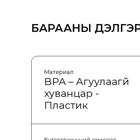
БАРААНЫ ДЭЛГЭР
Материал
BPA – Агуулаагүй
хуванцар -
Пластик
Бүтээгдэхүүний хэмжээс