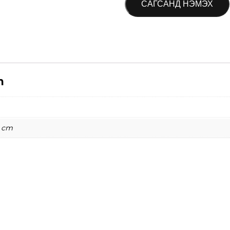
САГСАНД НЭМЭХ
n
2 cm