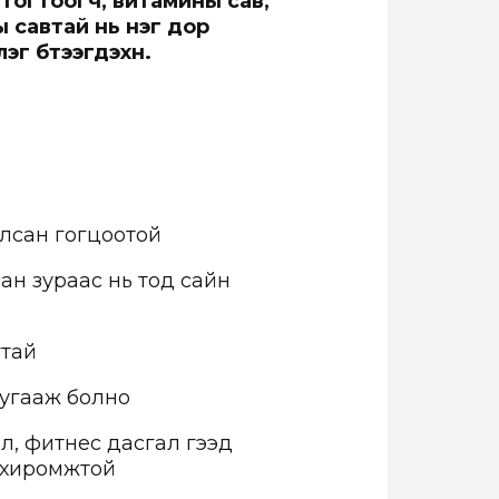
с
тогтоогч
, витамины сав,
ны савтай нь нэг дор
 бүтээгдэхүүн.
улсан гогцоотой
ан зураас нь тод сайн
гтай
 угааж болно
ал, фитнес дасгал гээд
тохиромжтой