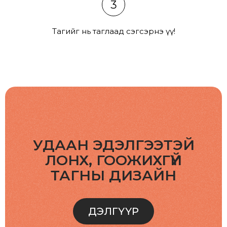
3
Тагийг нь таглаад сэгсэрнэ үү!
УДААН ЭДЭЛГЭЭТЭЙ
ЛОНХ, ГООЖИХГҮЙ
ТАГНЫ ДИЗАЙН
ДЭЛГҮҮР