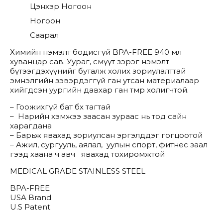
Цэнхэр Ногоон
Ногоон
Саарал
Химийн нэмэлт бодисгүй BPA-FREE 940 мл
хуванцар сав. Уураг, смүүт зэрэг нэмэлт
бүтээгдэхүүнийг буталж холих зориулалттай
эмнэлгийн зэвэрдэггүй ган утсан материалаар
хийгдсэн уургийн давхар ган төмөр холигчтой.
– Гоожихгүй бат бөх тагтай
– Нарийн хэмжээ заасан зураас нь тод сайн
харагдана
– Барьж явахад зориулсан
эргэлддэг
гогцоотой
– Ажил, сургууль, аялал, уулын спорт, фитнес заал
гээд хаана ч авч явахад тохиромжтой
MEDICAL GRADE STAINLESS STEEL
BPA-FREE
USA Brand
U.S Patent