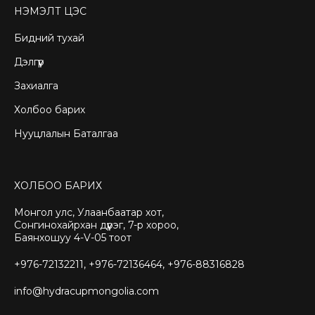
НЭМЭЛТ ЦЭС
Бидний тухай
Дэлгүүр
Захиалга
Холбоо барих
Нууцлалын Баталгаа
ХОЛБОО БАРИХ
Монгол улс, Улаанбаатар хот,
Сонгинохайрхан дүүрэг, 7-р хороо,
Баянхошуу 4-V-05 тоот
+976-72132211, +976-72136464, +976-88316828
info@hydracupmongolia.com