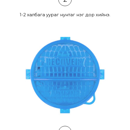
1-2 халбага уураг нунтаг нэг дор хийнэ.