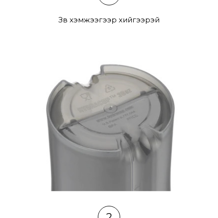
Зөв хэмжээгээр хийгээрэй
2