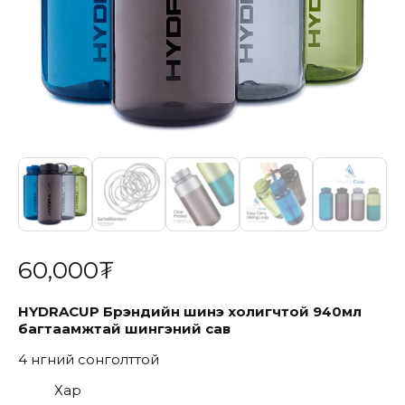
60,000
₮
HYDRACUP
Брэндийн
шинэ холигчтой 940
мл
багтаамжтай шингэний сав
4 өнгөний сонголттой
Хар