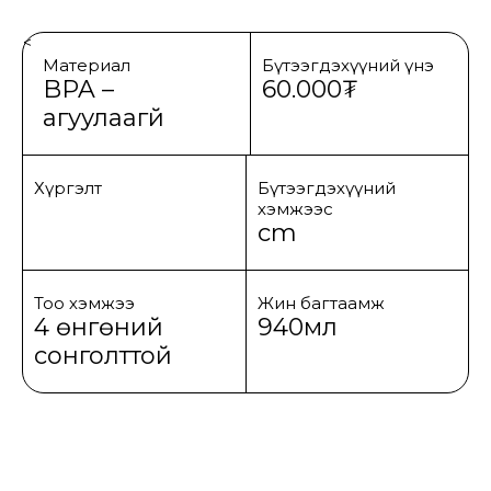
<
Материал
Бүтээгдэхүүний үнэ
BPA –
60.000₮
агуулаагүй
Хүргэлт
Бүтээгдэхүүний
хэмжээс
cm
Тоо хэмжээ
Жин багтаамж
4 өнгөний
940мл
сонголттой