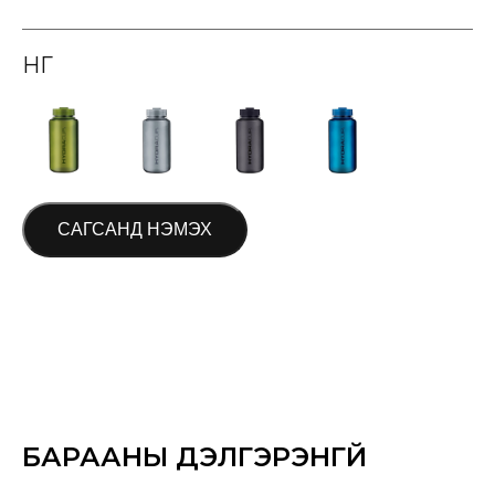
ӨНГӨ
САГСАНД НЭМЭХ
БАРААНЫ ДЭЛГЭРЭНГҮЙ