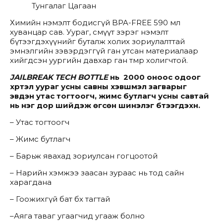
Тунгалаг Цагаан
Химийн нэмэлт бодисгүй BPA-FREE 590 мл
хуванцар сав. Уураг, смүүт зэрэг нэмэлт
бүтээгдэхүүнийг буталж холих зориулалттай
эмнэлгийн зэвэрдэггүй ган утсан материалаар
хийгдсэн уургийн давхар ган төмөр холигчтой.
JAILBREAK TECH BOTTLE
нь 2000 оноос одоог
хүртэл уураг усны савны хэвшмэл загварыг
эвдэн утас
тогтоогч
, жимс бутлагч усны савтай
нь нэг дор шийдэж өгсөн шинэлэг бүтээгдэхүүн.
– Утас тогтоогч
– Жимс бутлагч
– Барьж явахад зориулсан гогцоотой
– Нарийн хэмжээ заасан зураас нь тод сайн
харагдана
– Гоожихгүй бат бөх тагтай
–Аяга таваг угаагчид угааж болно