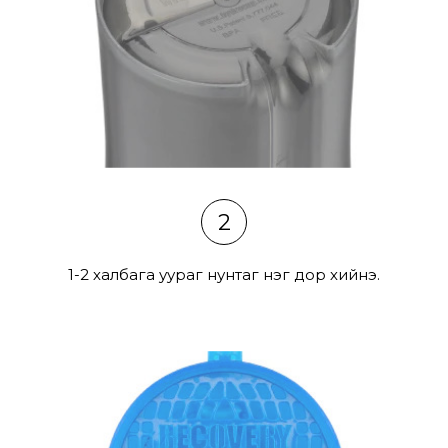
2
1-2 халбага уураг нунтаг нэг дор хийнэ.