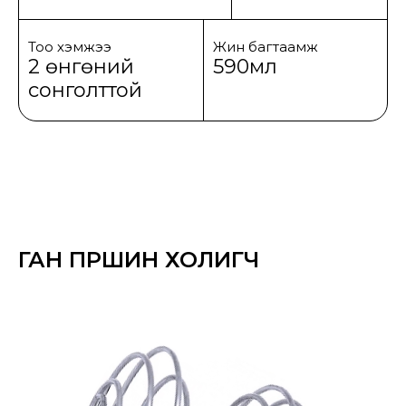
Тоо хэмжээ
Жин багтаамж
2 өнгөний
590мл
сонголттой
ГАН ПҮРШИН ХОЛИГЧ