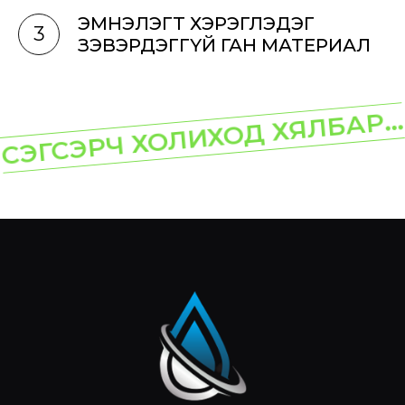
ЭМНЭЛЭГТ ХЭРЭГЛЭДЭГ
3
ЗЭВЭРДЭГГҮЙ ГАН МАТЕРИАЛ
СЭГСЭРЧ ХОЛИХОД ХЯЛБАР...