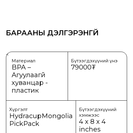
БАРААНЫ ДЭЛГЭРЭНГҮЙ
<
Материал
Бүтээгдэхүүний үнэ
BPA –
79000₮
Агуулаагүй
хуванцар -
пластик
Хүргэлт
Бүтээгдэхүүний
HydracupMongolia
хэмжээс
4 x 8 x 4
PickPack
inches