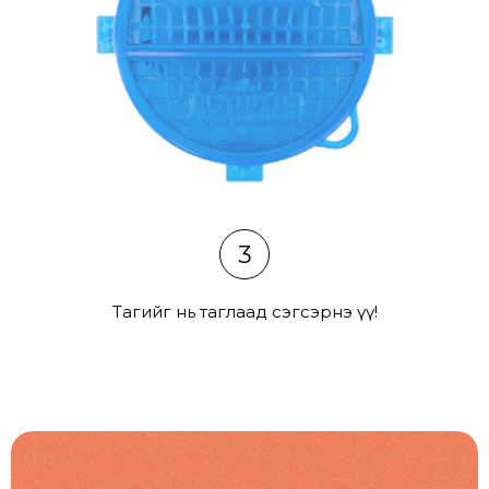
3
Тагийг нь таглаад сэгсэрнэ үү!