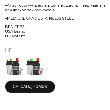
–Ажил, сургууль, аялал, фитнес дасгал гээд хаана ч
авч явахад тохиромжтой
–MEDICAL GRADE STAINLESS STEEL
BPA-FREE
USA Brand
U.S Patent
ӨНГӨ
САГСАНД НЭМЭХ