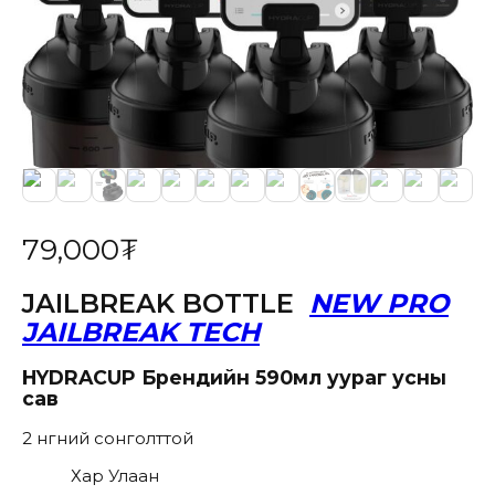
79,000
₮
JAILBREAK BOTTLE
NEW PRO
JAILBREAK TECH
HYDRACUP
Брендийн
59
0мл
уураг усны
сав
2 өнгөний сонголттой
Хар Улаан