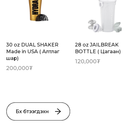
30 oz DUAL SHAKER
28 oz JAILBREAK
Made in USA ( Алтлаг
BOTTLE ( Цагаан)
шар)
120,000
₮
200,000
₮
Бүх бүтээгдэхүүн