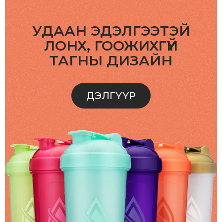
УДААН ЭДЭЛГЭЭТЭЙ
ЛОНХ, ГООЖИХГҮЙ
ТАГНЫ ДИЗАЙН
ДЭЛГҮҮР