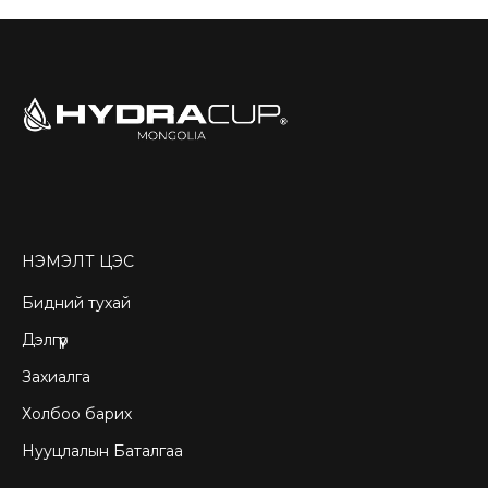
НЭМЭЛТ ЦЭС
Бидний тухай
Дэлгүүр
Захиалга
Холбоо барих
Нууцлалын Баталгаа