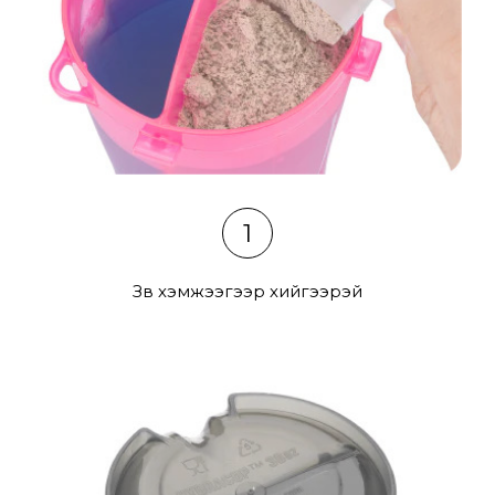
1
Зөв хэмжээгээр хийгээрэй