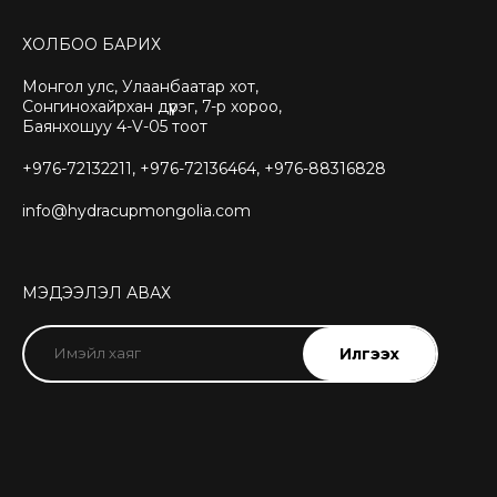
ХОЛБОО БАРИХ
Монгол улс, Улаанбаатар хот,
Сонгинохайрхан дүүрэг, 7-р хороо,
Баянхошуу 4-V-05 тоот
+976-72132211, +976-72136464, +976-88316828
info@hydracupmongolia.com
МЭДЭЭЛЭЛ АВАХ