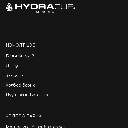
НЭМЭЛТ ЦЭС
Бидний тухай
Дэлгүүр
Захиалга
Холбоо барих
Нууцлалын Баталгаа
ХОЛБОО БАРИХ
Монгол улс, Улаанбаатар хот,