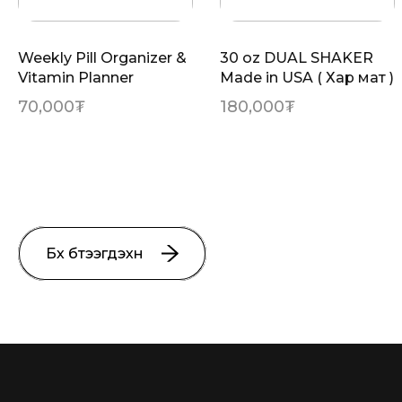
Weekly Pill Organizer &
30 oz DUAL SHAKER
Vitamin Planner
Made in USA ( Хар мат )
70,000
₮
180,000
₮
Бүх бүтээгдэхүүн