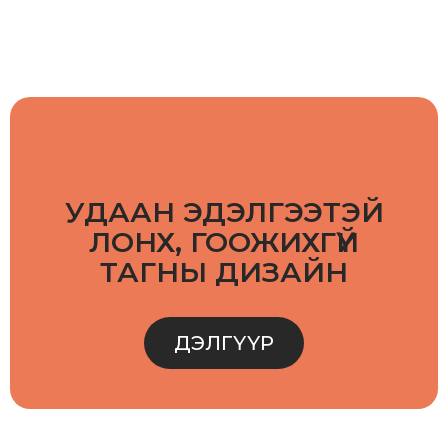
УДААН ЭДЭЛГЭЭТЭЙ
ЛОНХ, ГООЖИХГҮЙ
ТАГНЫ ДИЗАЙН
ДЭЛГҮҮР