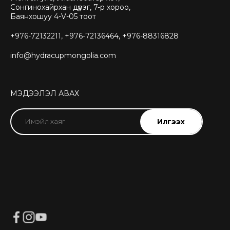
Сонгинохайрхан дүүрэг, 7-р хороо,
Баянхошуу 4-V-05 тоот
+976-72132211, +976-72136464, +976-88316828
info@hydracupmongolia.com
МЭДЭЭЛЭЛ АВАХ