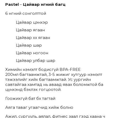
Pastel
–
Цайвар өнгөний багц
6 өнгөний сонголттой
Цайвар цэнхэр
Цайвар ягаан
Цайвар хөх ягаан
Цайвар шар
Цайвар ногоон
Цайвар улбар шар
Химийн нэмэлт бодисгүй BPA-FREE
200
мл
багтаамжтай, 3-5 жижиг хутгуур нэмэлт
тэжээлийг хийх багтаамжтай. Ус уургийн
савтайгаа хамтад нь аваад явах боломжтой ба
цүнхэнд бэхлэх гогцоотой.
Гоожихгүй бат бөх тагтай
Аяга таваг угаагчид хийж болно
Ажил, сургууль, аялал,
фитнес
заал гээд хаана ч