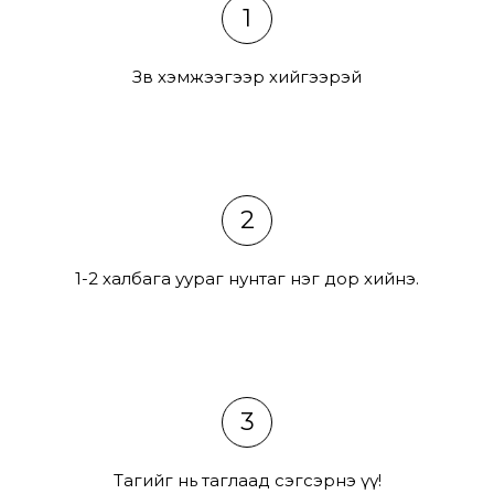
1
Зөв хэмжээгээр хийгээрэй
2
1-2 халбага уураг нунтаг нэг дор хийнэ.
3
Тагийг нь таглаад сэгсэрнэ үү!