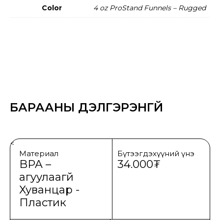
Color
4 oz ProStand Funnels – Rugged
БАРААНЫ ДЭЛГЭРЭНГҮЙ
<
Материал
Бүтээгдэхүүний үнэ
BPA –
34.000₮
агуулаагүй
Хуванцар -
Пластик