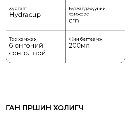
Хүргэлт
Бүтээгдэхүүний
Hydracup
хэмжээс
cm
Тоо хэмжээ
Жин багтаамж
6 өнгөний
200мл
сонголттой
ГАН ПҮРШИН ХОЛИГЧ