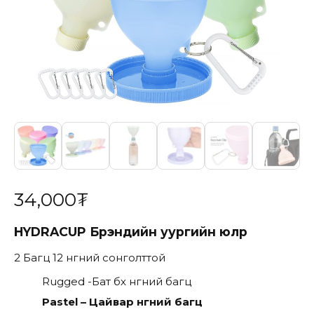
34,000
₮
HYDRACUP
Брэндийн
уургийн юүлүүр
2 Багц 12 өнгөний сонголттой
Rugged -Бат бөх
өнгөний
багц
Pastel – Цайвар өнгөний багц