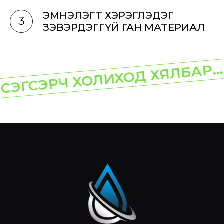
ЭМНЭЛЭГТ ХЭРЭГЛЭДЭГ
3
ЗЭВЭРДЭГГҮЙ ГАН МАТЕРИАЛ
СЭГСЭРЧ ХОЛИХОД ХЯЛБАР...