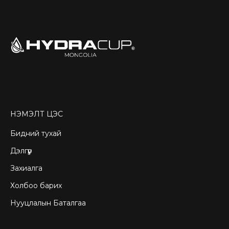
НЭМЭЛТ ЦЭС
Бидний тухай
Дэлгүүр
Захиалга
Холбоо барих
Нууцлалын Баталгаа