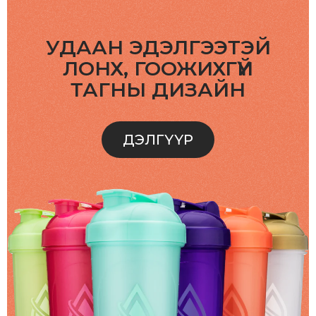
УДААН ЭДЭЛГЭЭТЭЙ
ЛОНХ, ГООЖИХГҮЙ
ТАГНЫ ДИЗАЙН
ДЭЛГҮҮР