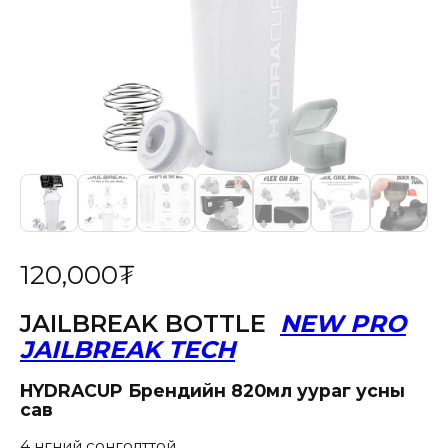
120,000
₮
JAILBREAK BOTTLE
NEW PRO
JAILBREAK TECH
HYDRACUP
Брендийн
820мл
уураг усны
сав
4 өнгөний сонголттой