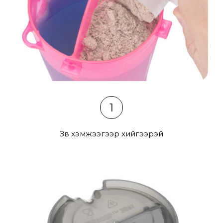
1
Зөв хэмжээгээр хийгээрэй