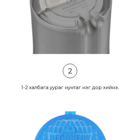
2
1-2 халбага уураг нунтаг нэг дор хийнэ.