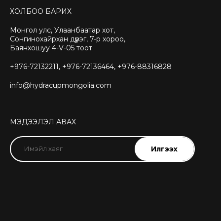
ХОЛБОО БАРИХ
Монгол улс, Улаанбаатар хот,
Сонгинохайрхан дүүрэг, 7-р хороо,
Баянхошуу 4-V-05 тоот
+976-72132211, +976-72136464, +976-88316828
info@hydracupmongolia.com
МЭДЭЭЛЭЛ АВАХ