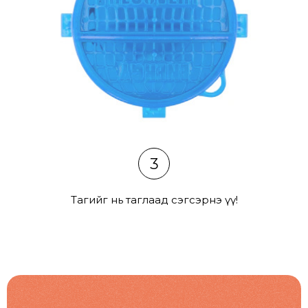
3
Тагийг нь таглаад сэгсэрнэ үү!