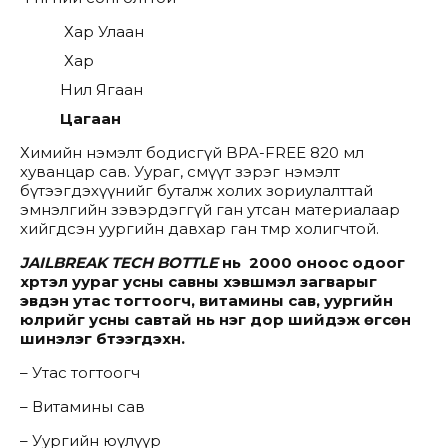
Хар Улаан
Хар
Нил Ягаан
Цагаан
Химийн нэмэлт бодисгүй BPA-FREE 820 мл
хуванцар сав. Уураг, смүүт зэрэг нэмэлт
бүтээгдэхүүнийг буталж холих зориулалттай
эмнэлгийн зэвэрдэггүй ган утсан материалаар
хийгдсэн уургийн давхар ган төмөр холигчтой.
JAILBREAK TECH BOTTLE
нь 2000 оноос одоог
хүртэл уураг усны савны хэвшмэл загварыг
эвдэн утас
тогтоогч
, витамины сав, уургийн
юүлүүрийг усны савтай нь нэг дор шийдэж өгсөн
шинэлэг бүтээгдэхүүн.
– Утас тогтоогч
– Витамины сав
– Уургийн юүлүүр