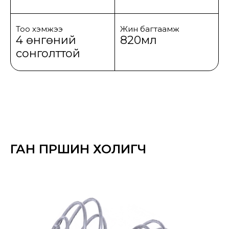
Тоо хэмжээ
Жин багтаамж
4 өнгөний
820мл
сонголттой
ГАН ПҮРШИН ХОЛИГЧ