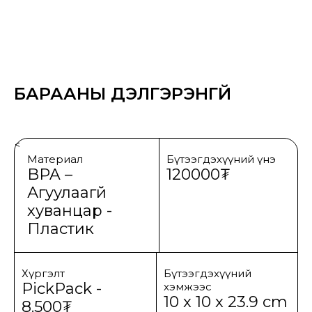
БАРААНЫ ДЭЛГЭРЭНГҮЙ
<
Материал
Бүтээгдэхүүний үнэ
BPA –
120000₮
Агуулаагүй
хуванцар -
Пластик
Хүргэлт
Бүтээгдэхүүний
PickPack -
хэмжээс
10 x 10 x 23.9 cm
8.500₮