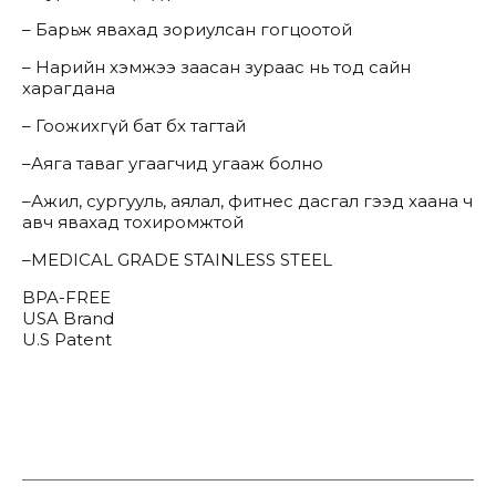
– Барьж явахад зориулсан гогцоотой
– Нарийн хэмжээ заасан зураас нь тод сайн
харагдана
– Гоожихгүй бат бөх тагтай
–Аяга таваг угаагчид угааж болно
–Ажил, сургууль, аялал, фитнес дасгал гээд хаана ч
авч явахад тохиромжтой
–MEDICAL GRADE STAINLESS STEEL
BPA-FREE
USA Brand
U.S Patent